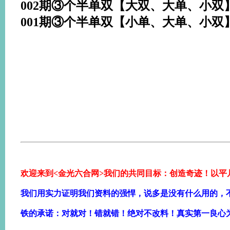
002期③个半单双【大双、大单、小双
001期③个半单双【小单、大单、小双
欢迎来到<金光六合网>我们的共同目标：创造奇迹！以平
我们用实力证明我们资料的强悍，说多是没有什么用的，
铁的承诺：对就对！错就错！绝对不改料！真实第一良心