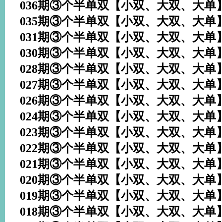
036期③个半单双【小双、大双、大单
035期③个半单双【小双、大双、大单
031期③个半单双【小双、大双、大单
030期③个半单双【小双、大双、大单
028期③个半单双【小双、大双、大单
027期③个半单双【小双、大双、大单
026期③个半单双【小双、大双、大单
024期③个半单双【小双、大双、大单
023期③个半单双【小双、大双、大单
022期③个半单双【小双、大双、大单
021期③个半单双【小双、大双、大单
020期③个半单双【小双、大双、大单
019期③个半单双【小双、大双、大单
018期③个半单双【小双、大双、大单